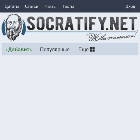
Цитаты
Статьи
Факты
Тесты
Вход
+Добавить
Популярные
Еще