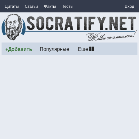
Цитаты
Статьи
Факты
Тесты
Вход
+Добавить
Популярные
Еще