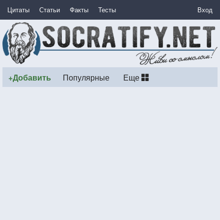
Цитаты
Статьи
Факты
Тесты
Вход
+Добавить
Популярные
Еще