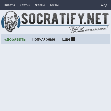
Цитаты
Статьи
Факты
Тесты
Вход
+Добавить
Популярные
Еще