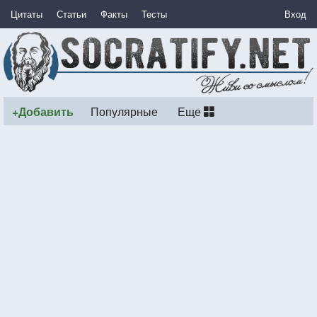
Цитаты
Статьи
Факты
Тесты
Вход
+Добавить
Популярные
Еще