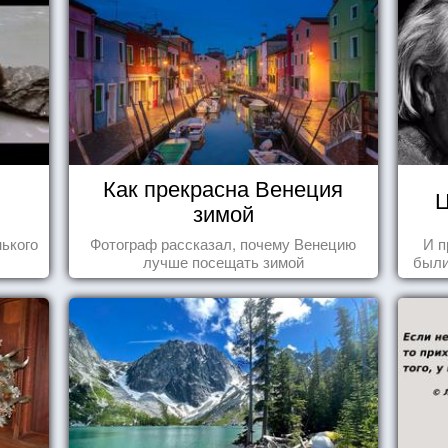
Как прекрасна Венеция
Ц
зимой
ького
Фотограф рассказал, почему Венецию
И п
лучше посещать зимой
были