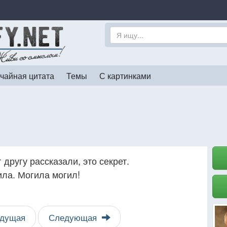
чайная цитата
Темы
С картинками
 другу рассказали, это секрет.
ила. Могила могил!
дущая
Следующая