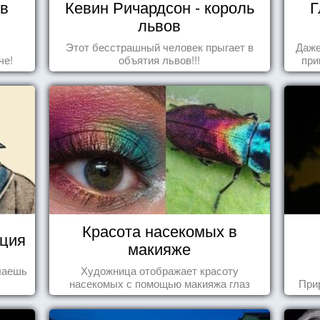
 в
Кевин Ричардсон - король
Г
львов
Этот бесстрашный человек прыгает в
Даже
че!
объятия львов!!!
при
Красота насекомых в
уция
макияже
елаешь
Художница отображает красоту
насекомых с помощью макияжа глаз
При