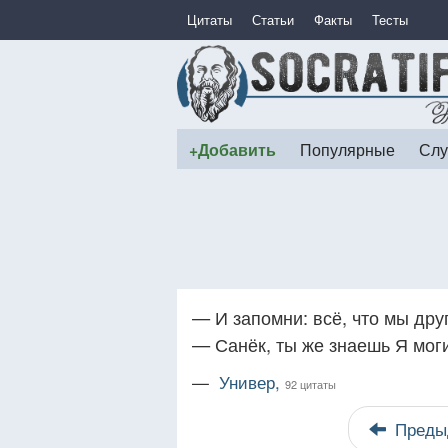
Цитаты
Статьи
Факты
Тесты
+Добавить
Популярные
Слу
— И запомни: всё, что мы друг
— Санёк, ты же знаешь Я мог
—
Универ,
92 цитаты
Преды