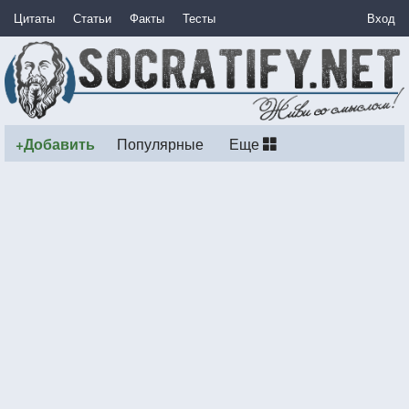
Цитаты
Статьи
Факты
Тесты
Вход
+Добавить
Популярные
Еще