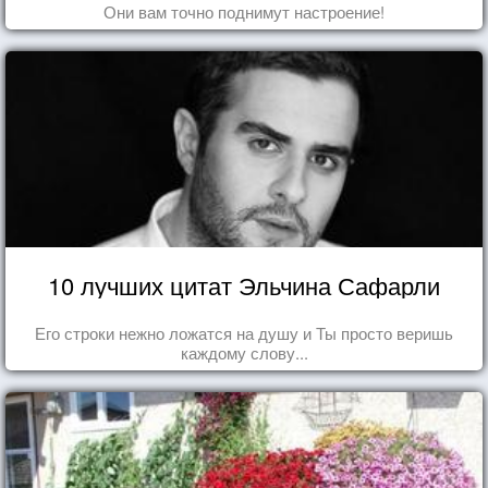
Они вам точно поднимут настроение!
10 лучших цитат Эльчина Сафарли
Его строки нежно ложатся на душу и Ты просто веришь
каждому слову...