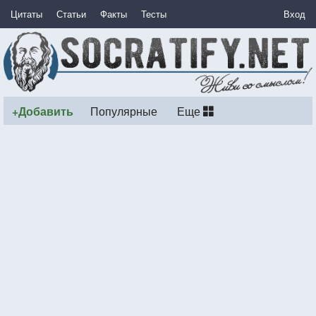
Цитаты
Статьи
Факты
Тесты
Вход
+Добавить
Популярные
Еще