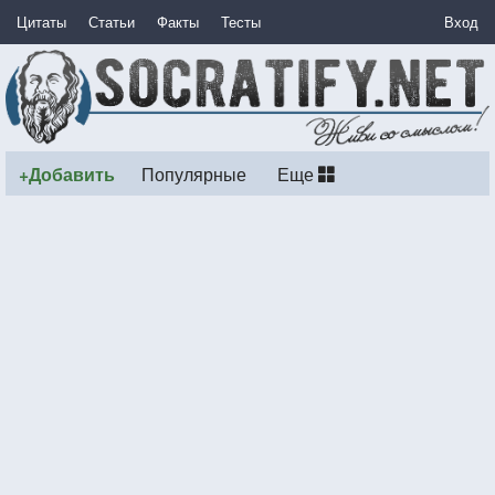
Цитаты
Статьи
Факты
Тесты
Вход
+Добавить
Популярные
Еще