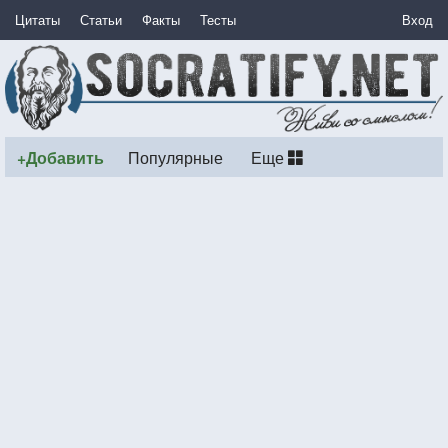
Цитаты
Статьи
Факты
Тесты
Вход
+Добавить
Популярные
Еще