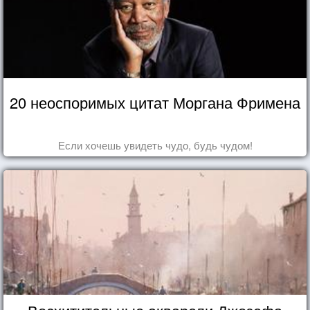
20 неоспоримых цитат Моргана Фримена
Если хочешь увидеть чудо, будь чудом!