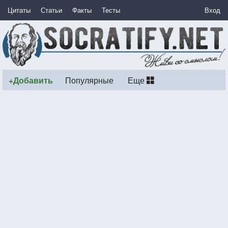
Цитаты
Статьи
Факты
Тесты
Вход
+Добавить
Популярные
Еще