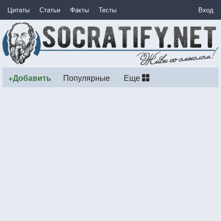
Цитаты
Статьи
Факты
Тесты
Вход
+Добавить
Популярные
Еще