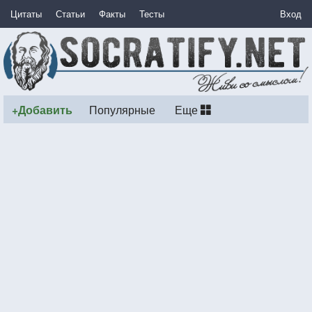
Цитаты
Статьи
Факты
Тесты
Вход
+Добавить
Популярные
Еще