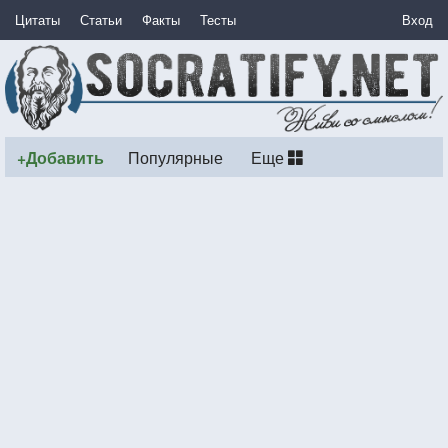
Цитаты
Статьи
Факты
Тесты
Вход
+Добавить
Популярные
Еще