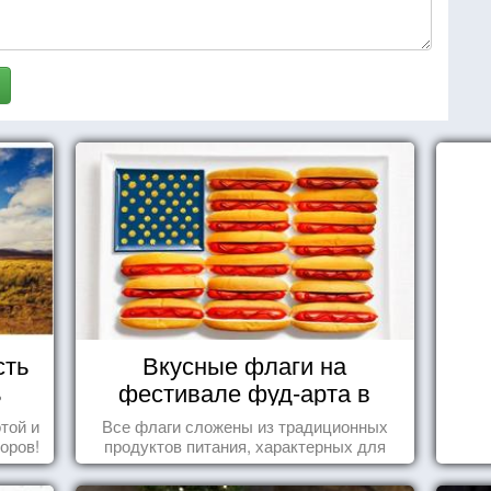
сть
Вкусные флаги на
ь
фестивале фуд-арта в
Сиднее
той и
Все флаги сложены из традиционных
оров!
продуктов питания, характерных для
этих стран.