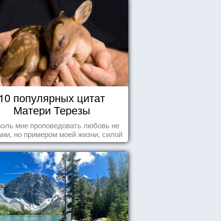
10 популярных цитат
Матери Терезы
оль мне проповедовать любовь не
ми, но примером моей жизни, силой
ения, воодушевляющим влиянием ...