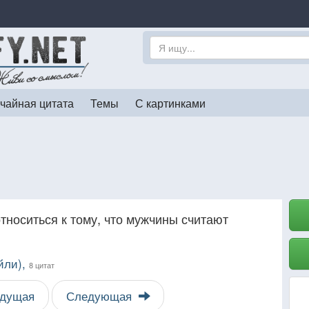
чайная цитата
Темы
С картинками
носиться к тому, что мужчины считают
йли),
8 цитат
дущая
Следующая