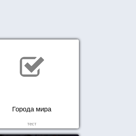
Города мира
тест