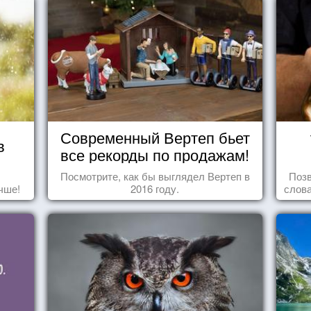
Современный Вертеп бьет
в
все рекорды по продажам!
Посмотрите, как бы выглядел Вертеп в
Позв
чше!
2016 году.
слова
влеч