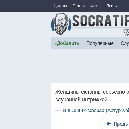
Цитаты
Статьи
Факты
Тесты
+Добавить
Популярные
Слу
Женщины склонны серьезно от
случайной интрижкой.
—
В высших сферах (Артур Хе
Преды