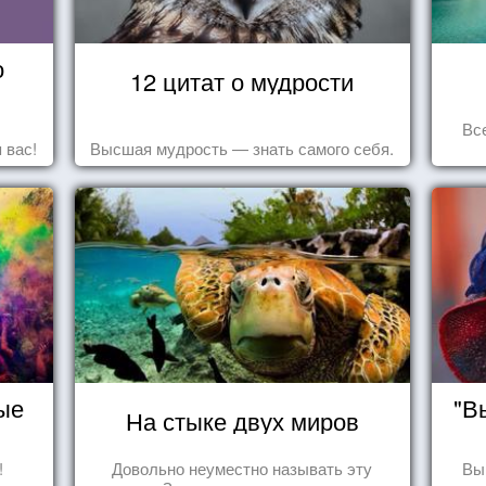
о
12 цитат о мудрости
Вс
 вас!
Высшая мудрость — знать самого себя.
ые
"В
На стыке двух миров
!
Довольно неуместно называть эту
Вы