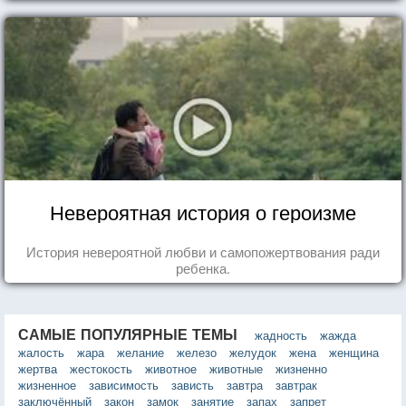
Невероятная история о героизме
История невероятной любви и самопожертвования ради
ребенка.
САМЫЕ ПОПУЛЯРНЫЕ ТЕМЫ
жадность
жажда
жалость
жара
желание
железо
желудок
жена
женщина
жертва
жестокость
животное
животные
жизненно
жизненное
зависимость
зависть
завтра
завтрак
заключённый
закон
замок
занятие
запах
запрет