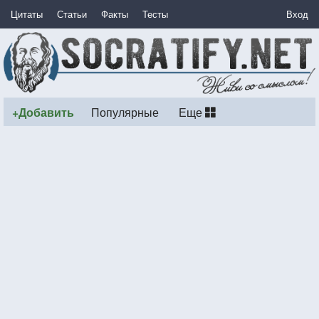
Цитаты
Статьи
Факты
Тесты
Вход
+Добавить
Популярные
Еще