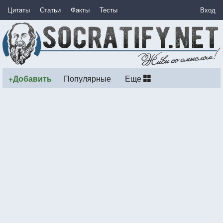
Цитаты
Статьи
Факты
Тесты
Вход
+Добавить
Популярные
Еще