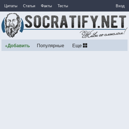
Цитаты
Статьи
Факты
Тесты
Вход
+Добавить
Популярные
Еще