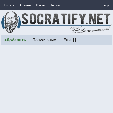
Цитаты
Статьи
Факты
Тесты
Вход
+Добавить
Популярные
Еще