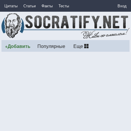
Цитаты
Статьи
Факты
Тесты
Вход
+Добавить
Популярные
Еще