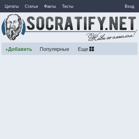
Цитаты
Статьи
Факты
Тесты
Вход
+Добавить
Популярные
Еще