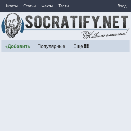
Цитаты
Статьи
Факты
Тесты
Вход
+Добавить
Популярные
Еще