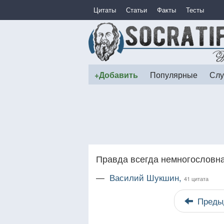
Цитаты
Статьи
Факты
Тесты
+Добавить
Популярные
Слу
Правда всегда немногословна.
—
Василий Шукшин,
41 цитата
Преды