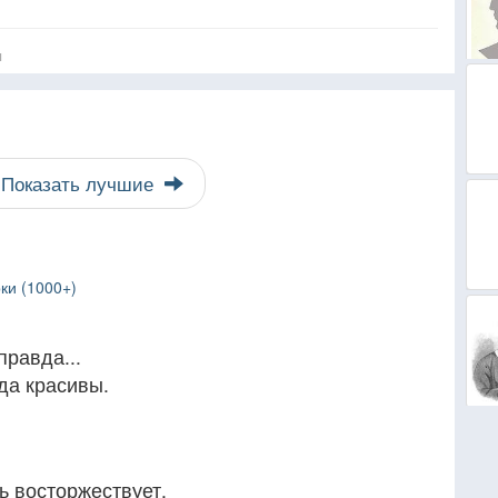
я
Показать лучшие
ки (1000+)
правда...
да красивы.
ь восторжествует,