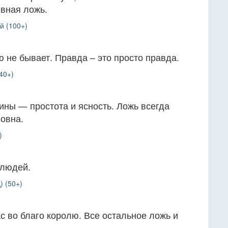
явная ложь.
й (100+)
ю не бывает. Правда – это просто правда.
40+)
ины — простота и ясность. Ложь всегда
овна.
)
 людей.
) (50+)
ас во благо королю. Все остальное ложь и