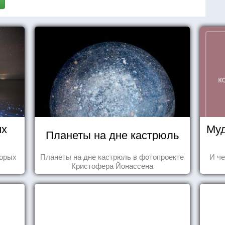
их
Муд
Планеты на дне кастрюль
торых
Планеты на дне кастрюль в фотопроекте
И че
Кристофера Йонассена