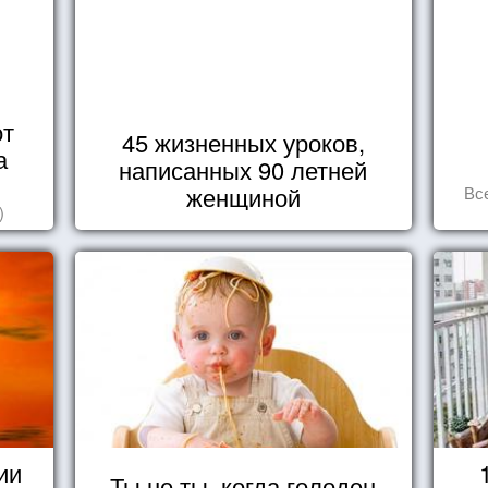
от
45 жизненных уроков,
а
написанных 90 летней
женщиной
Вс
)
ии
Ты не ты, когда голоден