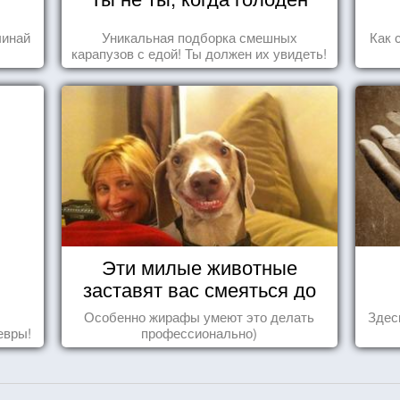
чинай
Уникальная подборка смешных
Как 
карапузов с едой! Ты должен их увидеть!
Эти милые животные
заставят вас смеяться до
упаду!
Особенно жирафы умеют это делать
Здес
евры!
профессионально)