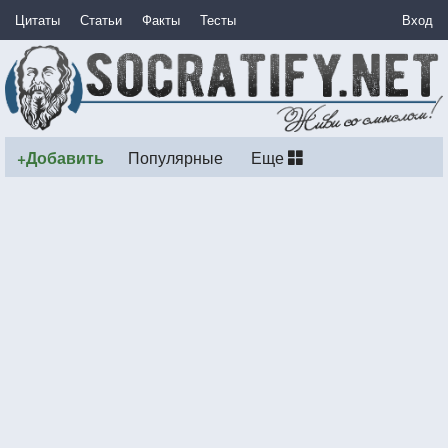
Цитаты
Статьи
Факты
Тесты
Вход
+Добавить
Популярные
Еще