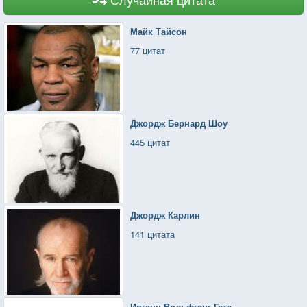
Майк Тайсон
77 цитат
Джордж Бернард Шоу
445 цитат
Джордж Карлин
141 цитата
Иоганн Вольфганг Гете