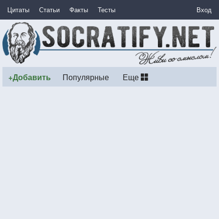
Цитаты
Статьи
Факты
Тесты
Вход
+Добавить
Популярные
Еще