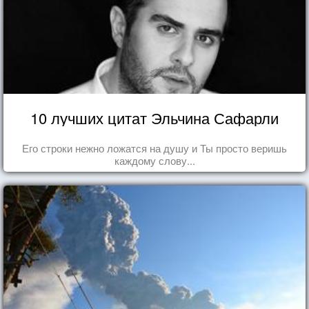
10 лучших цитат Эльчина Сафарли
Его строки нежно ложатся на душу и Ты просто веришь
каждому слову...