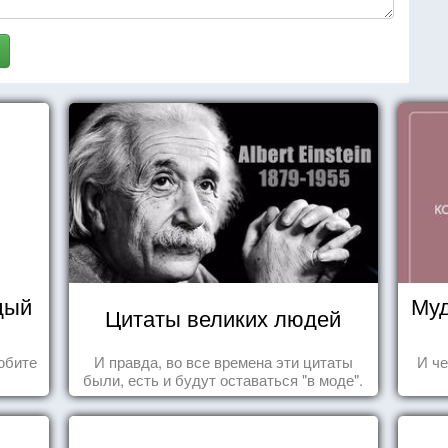
дый
Муд
Цитаты великих людей
юбите
И правда, во все времена эти цитаты
И че
были, есть и будут оставаться "в моде".