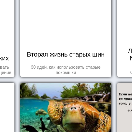
Л
Вторая жизнь старых шин
ких
о
овать
30 идей, как использовать старые
щение
покрышки
ащает
ик.