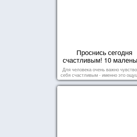
Проснись сегодня
счастливым! 10 малень
радостей настоящег
Для человека очень важно чувств
Счастья
себя счастливым - именно это ощу
дарит позитивные эмоции и превр
каждый день в маленький праздн