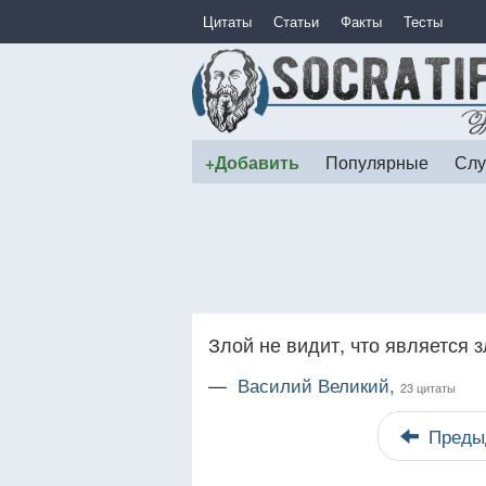
Цитаты
Статьи
Факты
Тесты
+Добавить
Популярные
Слу
Злой не видит, что является з
—
Василий Великий,
23 цитаты
Преды