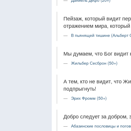
Даниель Дефо (20+)
Пейзаж, который видит пер
отражением мира, который 
В пьянящей тишине (Альберт С
Мы думаем, что Бог видит 
Жильбер Сесброн (50+)
А тем, кто не видит, что 
подпрыгнуть!
Эрих Фромм (50+)
Добро следует за добром, з
Абазинские пословицы и погов