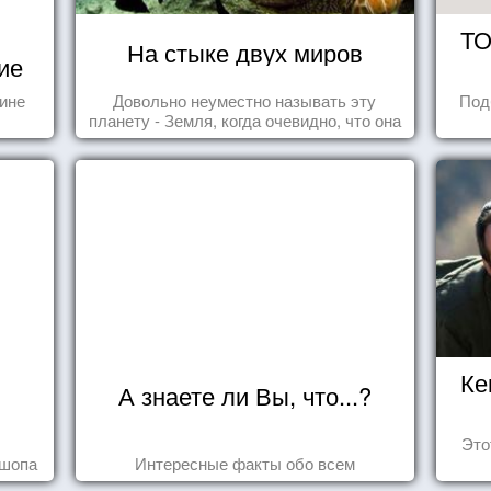
ТО
На стыке двух миров
ие
тине
Довольно неуместно называть эту
Под
планету - Земля, когда очевидно, что она
- Океан.
Ке
А знаете ли Вы, что...?
Это
ошопа
Интересные факты обо всем