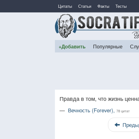
Цитаты
Статьи
Факты
Тесты
+Добавить
Популярные
Слу
Правда в том, что жизнь ценна
—
Вечность (Forever),
78 цитат
Преды