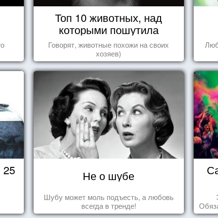
Топ 10 животных, над
которыми пошутила
природа
го
Говорят, животные похожи на своих
Люб
хозяев)
 25
С
Не о шубе
Шубу может моль подъесть, а любовь
всегда в тренде!
Обяза
по