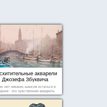
схитительные акварели
Джозефа Збуквича
ас нет никаких шансов остаться в
ороне - его чувственная акварель
покорила жителей всего мира.