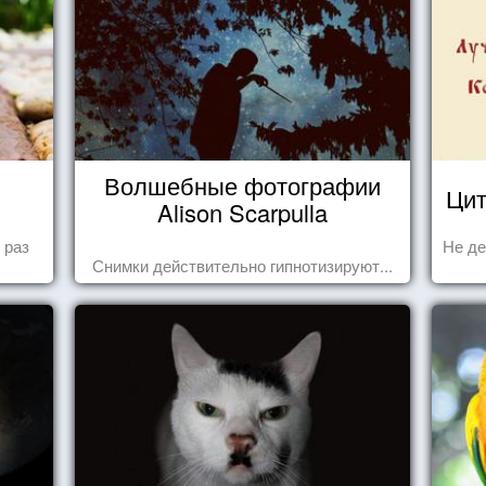
Волшебные фотографии
Цит
Alison Scarpulla
 раз
Не де
Снимки действительно гипнотизируют...