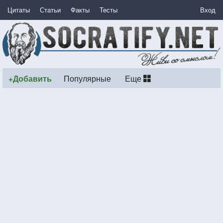
Цитаты
Статьи
Факты
Тесты
Вход
+Добавить
Популярные
Еще