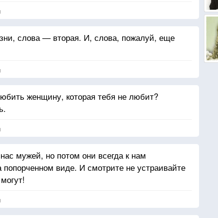
я
зни, слова — вторая. И, слова, пожалуй, еще
я
юбить женщину, которая тебя не любит?
ь.
я
ас мужей, но потом они всегда к нам
а попорченном виде. И смотрите не устраивайте
 могут!
я