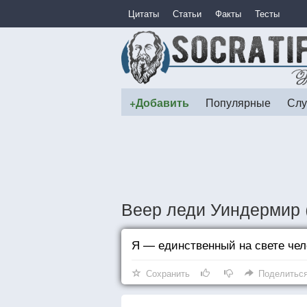
Цитаты
Статьи
Факты
Тесты
+Добавить
Популярные
Слу
Веер леди Уиндермир 
Я — единственный на свете чело
Сохранить
Поделитьс