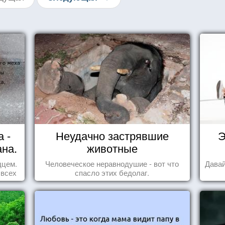
 -
Неудачно застрявшие
Э
ана.
животные
дцем.
Человеческое неравнодушие - вот что
Давай
 всех
спасло этих бедолаг.