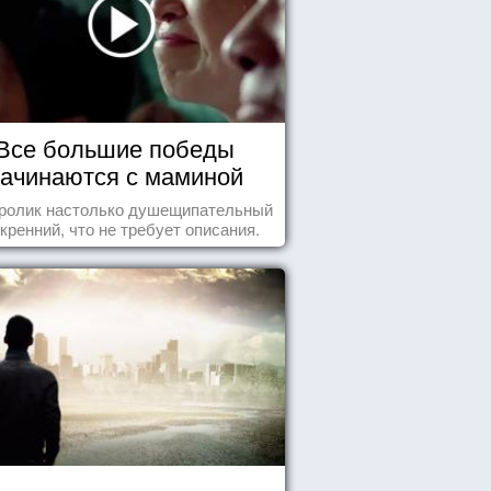
Все большие победы
ачинаются с маминой
колыбели
 ролик настолько душещипательный
скренний, что не требует описания.