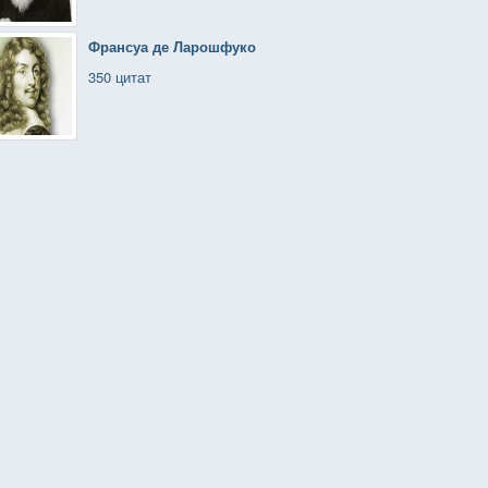
Франсуа де Ларошфуко
350 цитат