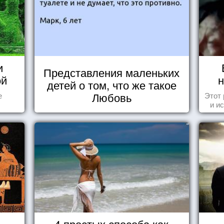
и
Представления маленьких
ой
н
детей о том, что же такое
Любовь
е
Этот
и и
4 простых способа как