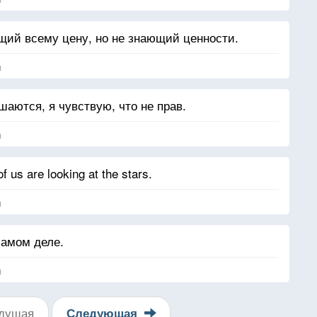
ющий всему цену, но не знающий ценности.
я
шаются, я чувствую, что не прав.
я
of us are looking at the stars.
я
самом деле.
я
дущая
Следующая