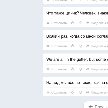
Что такое циник? Человек, зна
Сохранить
Поделитьс
Всякий раз, когда со мной согла
Сохранить
Поделитьс
We are all in the gutter, but some 
Сохранить
Поделитьс
На вид мы все не такие, как на 
Сохранить
Поделитьс
Преды