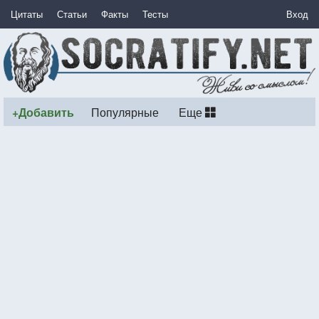
Цитаты
Статьи
Факты
Тесты
Вход
+Добавить
Популярные
Еще