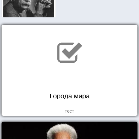
Города мира
тест