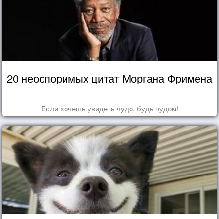
20 неоспоримых цитат Моргана Фримена
Если хочешь увидеть чудо, будь чудом!