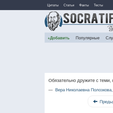
Цитаты
Статьи
Факты
Тесты
+Добавить
Популярные
Слу
Обязательно дружите с теми, к
—
Вера Николаевна Полозкова
Преды