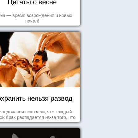
Цитаты о весне
на — время возрождения и новых
начал!
хранить нельзя развод
следования показали, что каждый
ой брак распадается из-за того, что
ного из супругов не устраивает та
ль, которая выпала ему в семье.