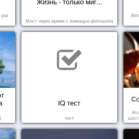
Жизнь - только миг...
 раз
Вес
Мост через время с помощью фотошопа
от
Со
а
IQ тест
Ис
)
тест
шест
од
ро