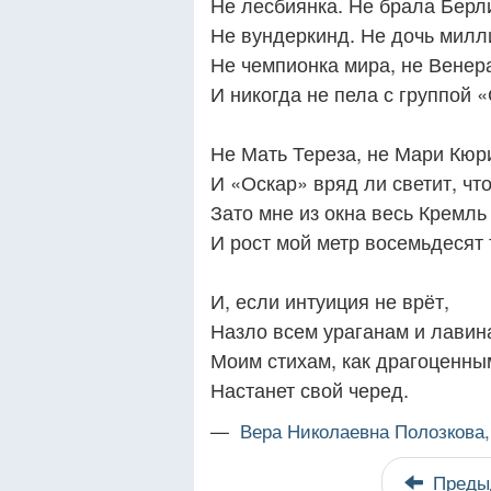
Не лесбиянка. Не брала Берл
Не вундеркинд. Не дочь милл
Не чемпионка мира, не Венер
И никогда не пела с группой 
Не Мать Тереза, не Мари Кюр
И «Оскар» вряд ли светит, чт
Зато мне из окна весь Кремль
И рост мой метр восемьдесят 
И, если интуиция не врёт,
Назло всем ураганам и лавин
Моим стихам, как драгоценны
Настанет свой черед.
—
Вера Николаевна Полозкова
Преды