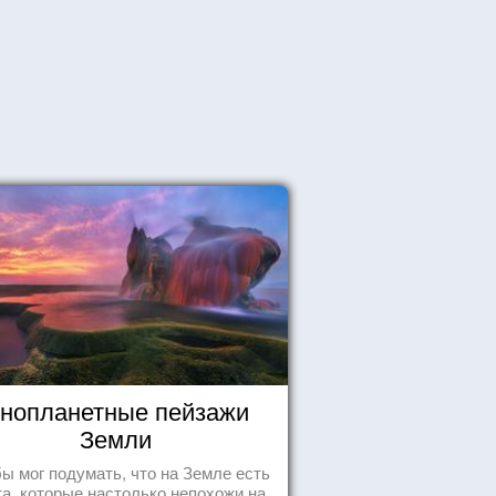
нопланетные пейзажи
Земли
бы мог подумать, что на Земле есть
а, которые настолько непохожи на