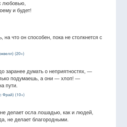
с любовью,
оему и будет!
ь, на что он способен, пока не столкнется с
эквелл) (20+)
адо заранее думать о неприятностях, —
лько подумаешь, а они — хлоп! —
а пути.
с Фрай) (10+)
 не делает осла лошадью, как и людей,
да, не делает благородными.