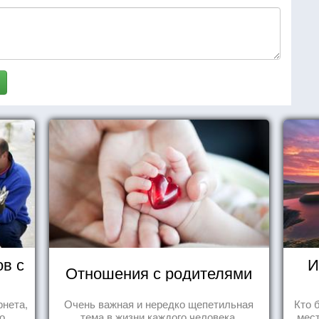
ов с
И
Отношения с родителями
рнета,
Очень важная и нередко щепетильная
Кто 
о
тема в жизни каждого человека.
мест