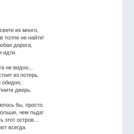
свете их много,
 в толпе не найти!
юбая дорога,
 идти.
а не видно...
стоит из потерь.
и обидно,
пните дверь.
телось бы, просто.
ольше, чем льда!
 этот остров...
ают всегда.