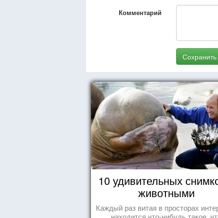
Комментарий
Сохранить
10 удивительных снимк
животными
Каждый раз витая в просторах инте
находится что-нибудь такое, чт