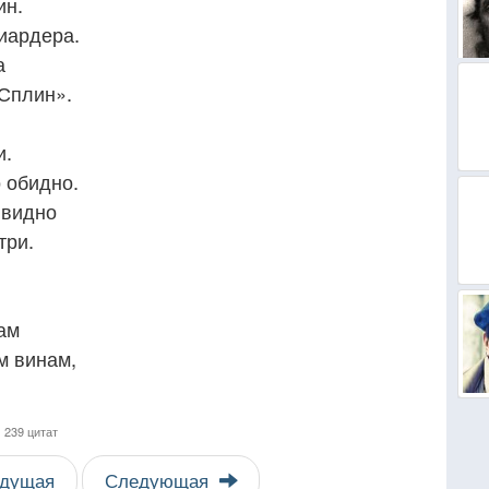
ин.
иардера.
а
«Сплин».
и.
о обидно.
 видно
три.
ам
м винам,
,
239 цитат
дущая
Следующая