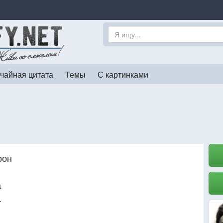
чайная цитата
Темы
С картинками
рон
а
.