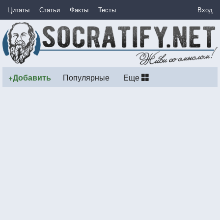
Цитаты
Статьи
Факты
Тесты
Вход
+Добавить
Популярные
Еще