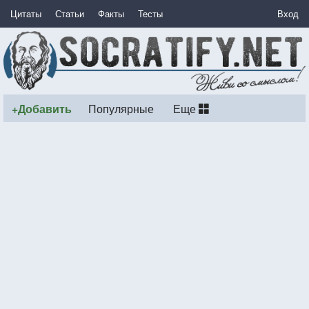
Цитаты
Статьи
Факты
Тесты
Вход
+Добавить
Популярные
Еще