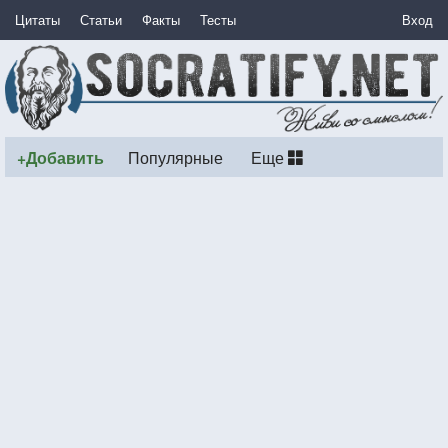
Цитаты
Статьи
Факты
Тесты
Вход
+Добавить
Популярные
Еще