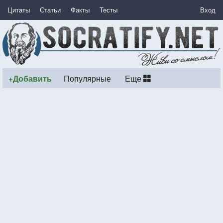
Цитаты
Статьи
Факты
Тесты
Вход
+Добавить
Популярные
Еще