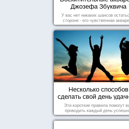
Джозефа Збуквича
У вас нет никаких шансов остать
стороне - его чувственная аквар
покорила жителей всего мира.
Несколько способов
сделать свой день уда
Эти короткие правила помогут в
проводить каждый день успешн