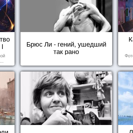
тво
К
Брюс Ли - гений, ушедший
 I
так рано
ной
Фот
..
ели
Л