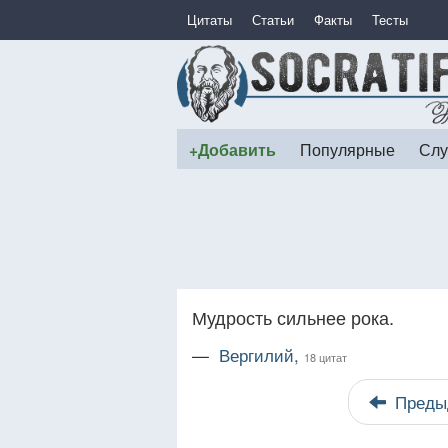
Цитаты
Статьи
Факты
Тесты
+Добавить
Популярные
Слу
Мудрость сильнее рока.
—
Вергилий,
18 цитат
Преды