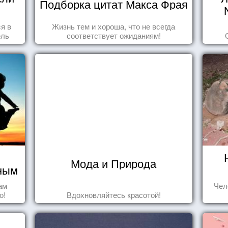
Подборка цитат Макса Фрая
ся в
Жизнь тем и хороша, что не всегда
ель
соответствует ожиданиям!
Мода и Природа
чным
ам
Чел
о!
Вдохновляйтесь красотой!