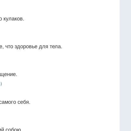
о кулаков.
, что здоровье для тела.
ощение.
)
самого себя.
й собою.