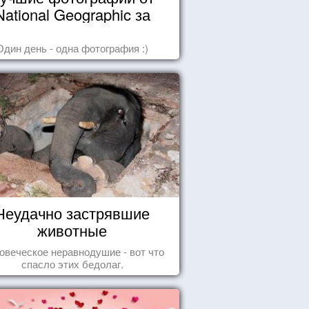
National Geographic за
октябрь 2014
Один день - одна фотография :)
Неудачно застрявшие
животные
овеческое неравнодушие - вот что
спасло этих бедолаг.