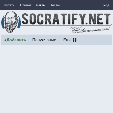
Цитаты
Статьи
Факты
Тесты
Вход
+Добавить
Популярные
Еще