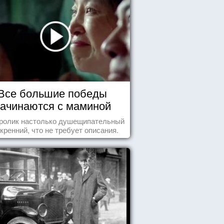
Все большие победы
ачинаются с маминой
колыбели
 ролик настолько душещипательный
скренний, что не требует описания.