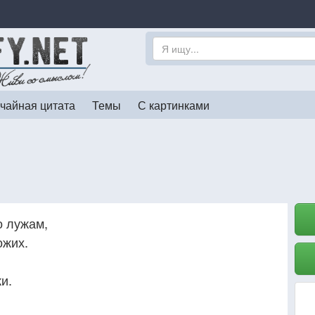
чайная цитата
Темы
С картинками
о лужам,
ожих.
и.