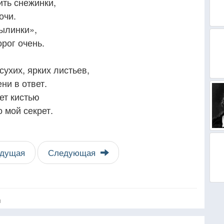
ить снежинки,
очи.
пылинки»,
орог очень.
сухих, ярких листьев,
ни в ответ.
ет кистью
о мой секрет.
дущая
Следующая
я