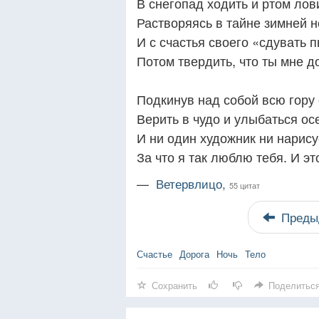
В снегопад ходить и ртом лов
Растворяясь в тайне зимней н
И с счастья своего «сдувать 
Потом твердить, что ты мне д
Подкинув над собой всю гору 
Верить в чудо и улыбаться осе
И ни один художник ни нарису
За что я так люблю тебя. И эт
—
Ветервлицо,
55 цитат
Преды
Счастье
Дорога
Ночь
Тело
Сохранить
Поделитьс