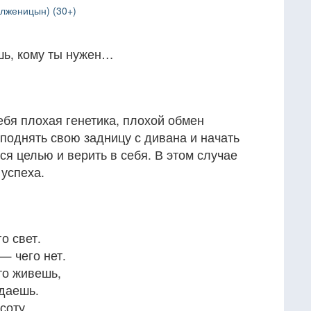
олженицын) (30+)
шь, кому ты нужен…
тебя плохая генетика, плохой обмен
поднять свою задницу с дивана и начать
ся целью и верить в себя. В этом случае
успеха.
о свет.
 — чего нет.
что живешь,
тдаешь.
соту,