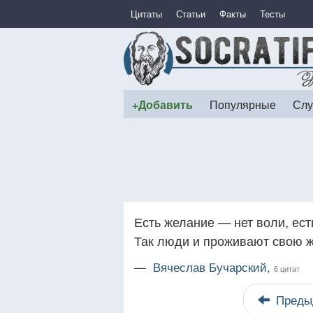
Цитаты
Статьи
Факты
Тесты
+Добавить
Популярные
Слу
Есть желание — нет воли, ест
Так люди и проживают свою ж
—
Вячеслав Бучарский,
6 цитат
Преды