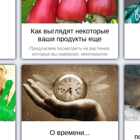
Как выглядят некоторые
ваши продукты еще
живыми?
Предлагаем посмотреть на растения,
которые вы,наверное, многократно
видели , но никогда не представляли
себе, что употребляете их в пищу.
О времени...
п