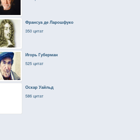
Франсуа де Ларошфуко
350 цитат
Игорь Губерман
525 цитат
Оскар Уайльд
586 цитат