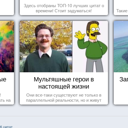
Здесь отобраны ТОП-10 лучших цитат о
времени! Стоит задуматься!
Такие
ые
Мультяшные герои в
За
настоящей жизни
!
Они все-таки существуют не только в
ть на
параллельной реальности, но и живут
ить
среди нас с вами.
6 цитат