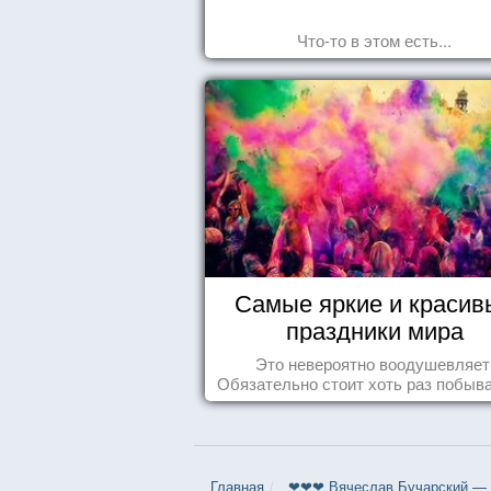
Что-то в этом есть...
Самые яркие и красив
праздники мира
Это невероятно воодушевляет
Обязательно стоит хоть раз побыва
подобных мероприятиях и получ
массу впечатлений!
Главная
❤❤❤ Вячеслав Бучарский — 