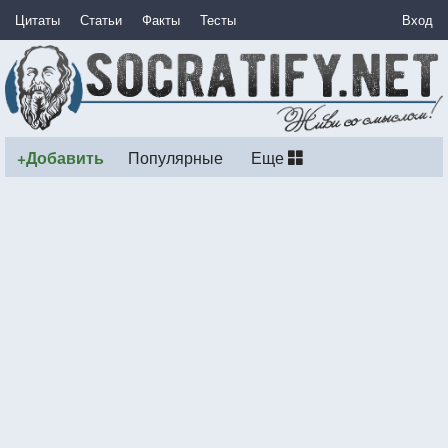
Цитаты
Статьи
Факты
Тесты
Вход
+Добавить
Популярные
Еще