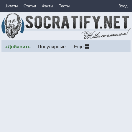
Цитаты
Статьи
Факты
Тесты
Вход
+Добавить
Популярные
Еще