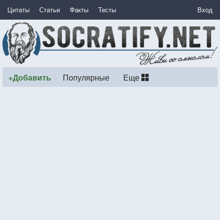
Цитаты
Статьи
Факты
Тесты
Вход
+Добавить
Популярные
Еще