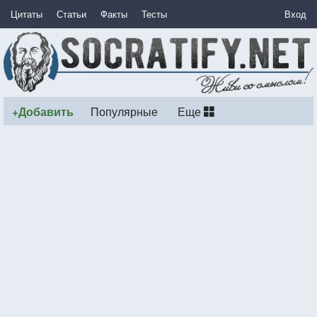
Цитаты
Статьи
Факты
Тесты
Вход
+Добавить
Популярные
Еще