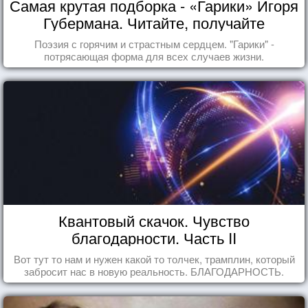
Самая крутая подборка - «Гарики» Игоря
Губермана. Читайте, получайте
удовольствие!
Поэзия с горячим и страстным сердцем. "Гарики" -
потрясающая форма для всех случаев жизни.
Квантовый скачок. Чувство
благодарности. Часть II
Вот тут то нам и нужен какой то толчек, трамплин, который
забросит нас в новую реальность. БЛАГОДАРНОСТЬ.