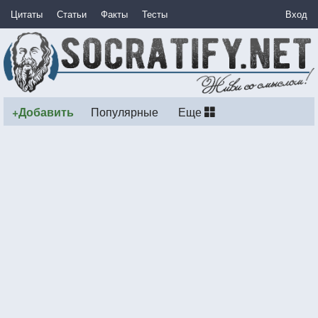
Цитаты
Статьи
Факты
Тесты
Вход
+Добавить
Популярные
Еще