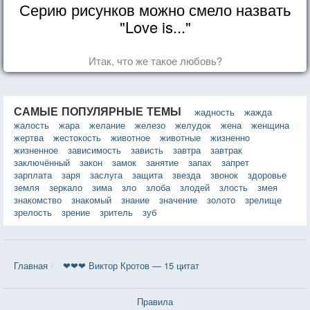
Серию рисунков можно смело назвать
"Love is..."
Итак, что же такое любовь?
САМЫЕ ПОПУЛЯРНЫЕ ТЕМЫ
жадность
жажда
жалость
жара
желание
железо
желудок
жена
женщина
жертва
жестокость
животное
животные
жизненно
жизненное
зависимость
зависть
завтра
завтрак
заключённый
закон
замок
занятие
запах
запрет
зарплата
заря
заслуга
защита
звезда
звонок
здоровье
земля
зеркало
зима
зло
злоба
злодей
злость
змея
знакомство
знакомый
знание
значение
золото
зрелище
зрелость
зрение
зритель
зуб
Главная
❤❤❤ Виктор Кротов — 15 цитат
Правила