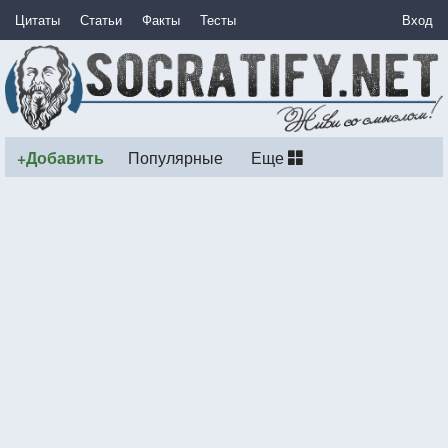
Цитаты
Статьи
Факты
Тесты
Вход
+Добавить
Популярные
Еще