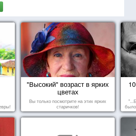
"Высокий" возраст в ярких
10
цветах
Вы только посмотрите на этих ярких
"..
евры!
старичков!
было
пол
сд