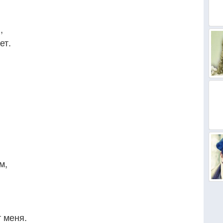
,
ет.
м,
,
т меня.