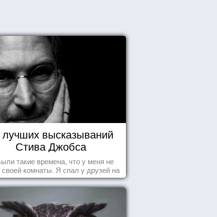
 лучших высказываний
Стива Джобса
.Были такие времена, что у меня не
 своей комнаты. Я спал у друзей на
у, а для того, чтобы купить еды -
авал бутылки из под кока-колы"