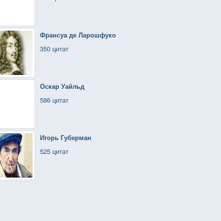
Франсуа де Ларошфуко
350 цитат
Оскар Уайльд
586 цитат
Игорь Губерман
525 цитат