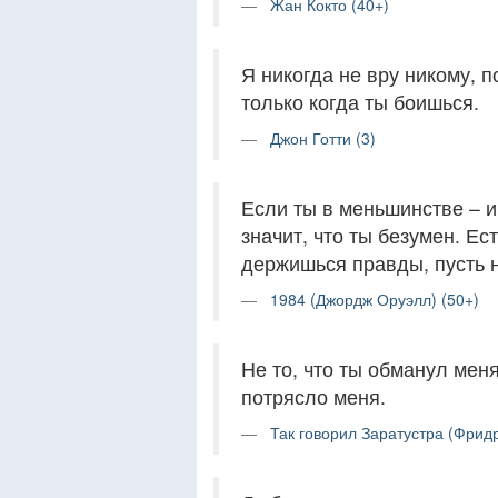
Жан Кокто (40+)
Я никогда не вру никому, п
только когда ты боишься.
Джон Готти (3)
Если ты в меньшинстве – и
значит, что ты безумен. Ес
держишься правды, пусть н
1984 (Джордж Оруэлл) (50+)
Не то, что ты обманул меня
потрясло меня.
Так говорил Заратустра (Фрид