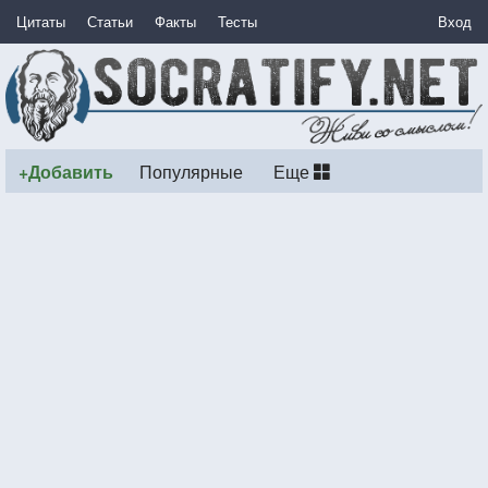
Цитаты
Статьи
Факты
Тесты
Вход
+Добавить
Популярные
Еще