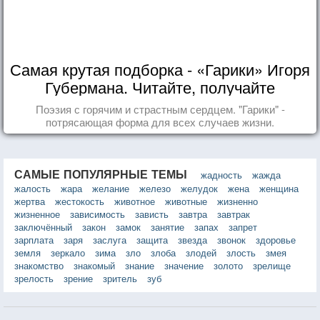
Самая крутая подборка - «Гарики» Игоря
Губермана. Читайте, получайте
удовольствие!
Поэзия с горячим и страстным сердцем. "Гарики" -
потрясающая форма для всех случаев жизни.
САМЫЕ ПОПУЛЯРНЫЕ ТЕМЫ
жадность
жажда
жалость
жара
желание
железо
желудок
жена
женщина
жертва
жестокость
животное
животные
жизненно
жизненное
зависимость
зависть
завтра
завтрак
заключённый
закон
замок
занятие
запах
запрет
зарплата
заря
заслуга
защита
звезда
звонок
здоровье
земля
зеркало
зима
зло
злоба
злодей
злость
змея
знакомство
знакомый
знание
значение
золото
зрелище
зрелость
зрение
зритель
зуб