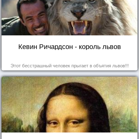
Кевин Ричардсон - король львов
Этот бесстрашный человек прыгает в объятия львов!!!