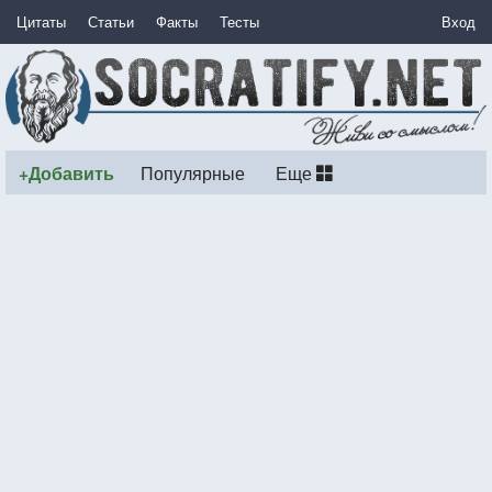
Цитаты
Статьи
Факты
Тесты
Вход
+Добавить
Популярные
Еще