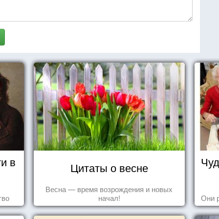
и в
Чуд
Цитаты о весне
Весна — время возрождения и новых
тво
начал!
Они 