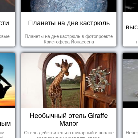
сти
Планеты на дне кастрюль
выс
овые
Планеты на дне кастрюль в фотопроекте
Кристофера Йонассена
Необычный отель Giraffe
чным
Manor
ам
Отель действительно шикарный и вполне
Невер
о!
заслуженно имеет пять звезд.