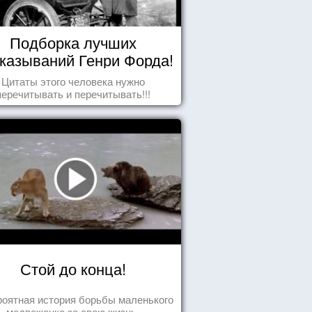
Подборка лучших
казываний Генри Форда!
Цитаты этого человека нужно
перечитывать и перечитывать!!!
Стой до конца!
оятная история борьбы маленького
медвежонка за свою жизнь.